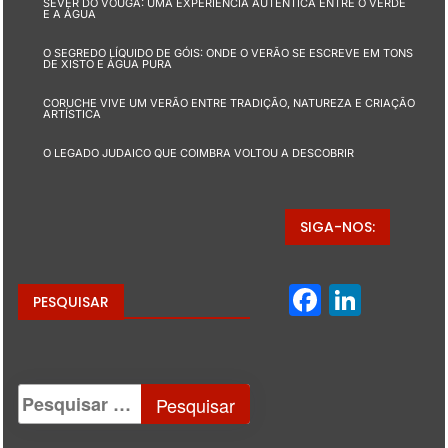
SEVER DO VOUGA: UMA EXPERIÊNCIA AUTÊNTICA ENTRE O VERDE
E A ÁGUA
O SEGREDO LÍQUIDO DE GÓIS: ONDE O VERÃO SE ESCREVE EM TONS
DE XISTO E ÁGUA PURA
CORUCHE VIVE UM VERÃO ENTRE TRADIÇÃO, NATUREZA E CRIAÇÃO
ARTÍSTICA
O LEGADO JUDAICO QUE COIMBRA VOLTOU A DESCOBRIR
SIGA-NOS:
Facebo
Linke
PESQUISAR