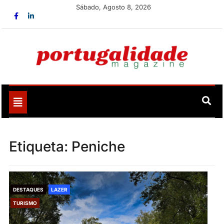
Skip
Sábado, Agosto 8, 2026
to
content
Portugalidade
Uma nova revista para divulgar aquilo que sempre foi
nosso
Toggle
navigation
Etiqueta:
Peniche
DESTAQUES
LAZER
TURISMO