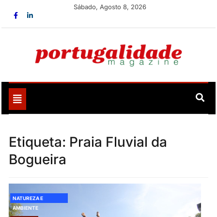
Skip
Sábado, Agosto 8, 2026
to
content
Portugalidade
Uma nova revista para divulgar aquilo que sempre foi
nosso
Toggle
navigation
Etiqueta:
Praia Fluvial da
Bogueira
NATUREZA E
AMBIENTE