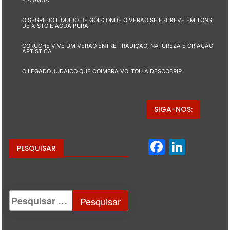
E A ÁGUA
O SEGREDO LÍQUIDO DE GÓIS: ONDE O VERÃO SE ESCREVE EM TONS
DE XISTO E ÁGUA PURA
CORUCHE VIVE UM VERÃO ENTRE TRADIÇÃO, NATUREZA E CRIAÇÃO
ARTÍSTICA
O LEGADO JUDAICO QUE COIMBRA VOLTOU A DESCOBRIR
SIGA-NOS:
Facebo
Linke
PESQUISAR