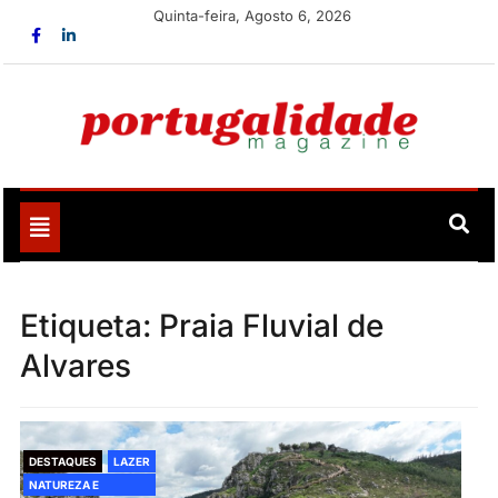
Skip
Quinta-feira, Agosto 6, 2026
to
content
Portugalidade
Uma nova revista para divulgar aquilo que sempre foi
nosso
Toggle
navigation
Etiqueta:
Praia Fluvial de
Alvares
DESTAQUES
LAZER
NATUREZA E