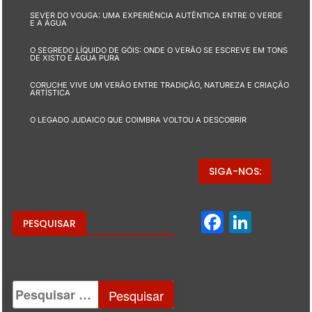
SEVER DO VOUGA: UMA EXPERIÊNCIA AUTÊNTICA ENTRE O VERDE
E A ÁGUA
O SEGREDO LÍQUIDO DE GÓIS: ONDE O VERÃO SE ESCREVE EM TONS
DE XISTO E ÁGUA PURA
CORUCHE VIVE UM VERÃO ENTRE TRADIÇÃO, NATUREZA E CRIAÇÃO
ARTÍSTICA
O LEGADO JUDAICO QUE COIMBRA VOLTOU A DESCOBRIR
SIGA-NOS:
Facebo
Linke
PESQUISAR