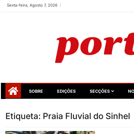
Skip
Sexta-feira, Agosto 7, 2026
to
content
Portugalidade
Uma nova revista para divulgar aquilo que sempre foi nos
SOBRE
EDIÇÕES
SECÇÕES
NO
Etiqueta:
Praia Fluvial do Sinhel