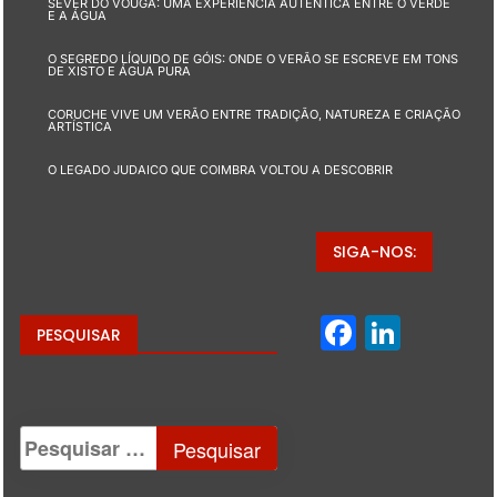
SEVER DO VOUGA: UMA EXPERIÊNCIA AUTÊNTICA ENTRE O VERDE
E A ÁGUA
O SEGREDO LÍQUIDO DE GÓIS: ONDE O VERÃO SE ESCREVE EM TONS
DE XISTO E ÁGUA PURA
CORUCHE VIVE UM VERÃO ENTRE TRADIÇÃO, NATUREZA E CRIAÇÃO
ARTÍSTICA
O LEGADO JUDAICO QUE COIMBRA VOLTOU A DESCOBRIR
SIGA-NOS:
Facebo
Linke
PESQUISAR