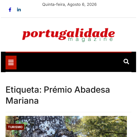
Skip
Quinta-feira, Agosto 6, 2026
to
content
Portugalidade
Uma nova revista para divulgar aquilo que sempre foi
nosso
Toggle
navigation
Etiqueta:
Prémio Abadesa
Mariana
TURISMO