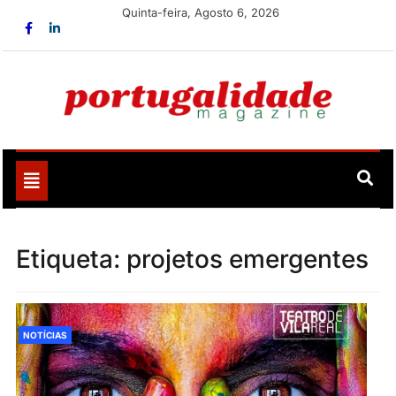
Skip
Quinta-feira, Agosto 6, 2026
to
content
Portugalidade
Uma nova revista para divulgar aquilo que sempre foi
nosso
Toggle
navigation
Etiqueta:
projetos emergentes
NOTÍCIAS