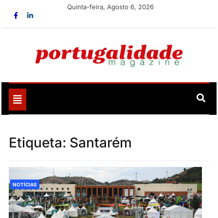
Skip
Quinta-feira, Agosto 6, 2026
to
content
Portugalidade
Uma nova revista para divulgar aquilo que sempre foi
nosso
Toggle
navigation
Etiqueta:
Santarém
NOTÍCIAS