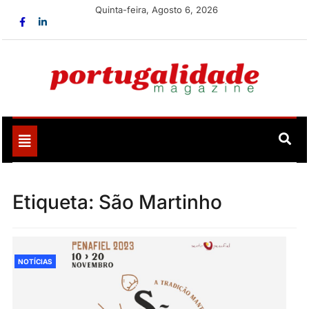
Skip
Quinta-feira, Agosto 6, 2026
to
content
Portugalidade
Uma nova revista para divulgar aquilo que sempre foi
nosso
Toggle
navigation
Etiqueta:
São Martinho
NOTÍCIAS