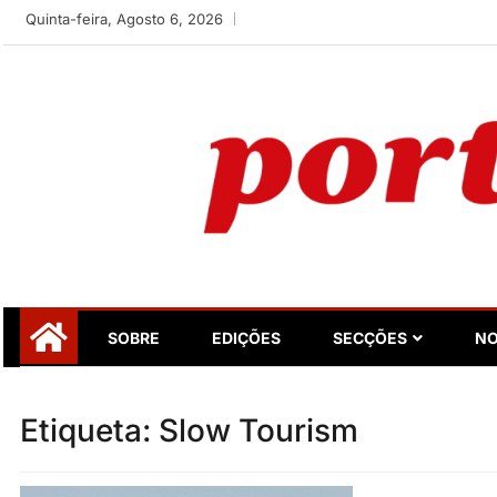
Skip
Quinta-feira, Agosto 6, 2026
to
content
Portugalidade
Uma nova revista para divulgar aquilo que sempre foi nos
SOBRE
EDIÇÕES
SECÇÕES
NO
Etiqueta:
Slow Tourism