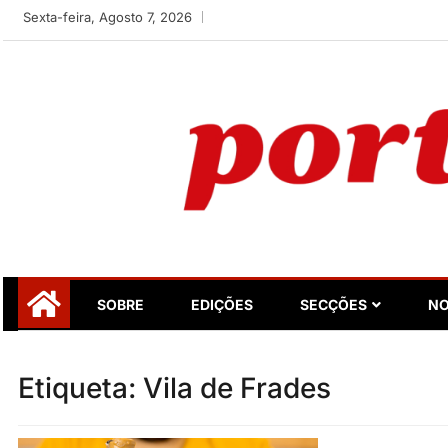
Skip
Sexta-feira, Agosto 7, 2026
to
content
Portugalidade
Uma nova revista para divulgar aquilo que sempre foi nos
SOBRE
EDIÇÕES
SECÇÕES
NO
Etiqueta:
Vila de Frades