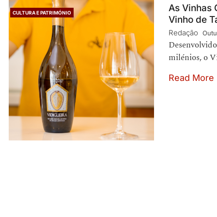
As Vinhas 
CULTURA E PATRIMÓNIO
Vinho de T
Redação
Outu
Desenvolvido 
milénios, o V
Read More