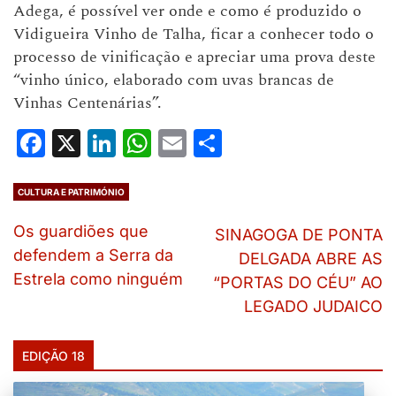
Adega, é possível ver onde e como é produzido o
Vidigueira Vinho de Talha, ficar a conhecer todo o
processo de vinificação e apreciar uma prova deste
“vinho único, elaborado com uvas brancas de
Vinhas Centenárias”.
Facebook
X
LinkedIn
WhatsApp
Email
Share
CULTURA E PATRIMÓNIO
Os guardiões que
SINAGOGA DE PONTA
defendem a Serra da
DELGADA ABRE AS
Estrela como ninguém
“PORTAS DO CÉU” AO
LEGADO JUDAICO
EDIÇÃO 18