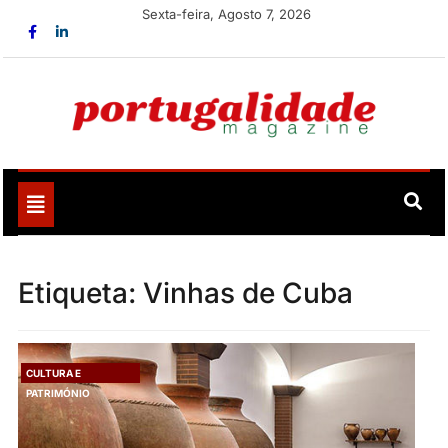
Skip
Sexta-feira, Agosto 7, 2026
to
content
Portugalidade
Uma nova revista para divulgar aquilo que sempre foi
nosso
Toggle
navigation
Etiqueta:
Vinhas de Cuba
CULTURA E
PATRIMÓNIO