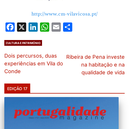
http://www.cm-vilavicosa.pt/
Facebook
X
LinkedIn
WhatsApp
Email
Share
CULTURA E PATRIMÓNIO
Dois percursos, duas
Ribeira de Pena investe
experiências em Vila do
na habitação e na
Conde
qualidade de vida
EDIÇÃO 17