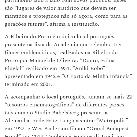
património lado a lado com novos públicos. Estes
são “lugares de valor histórico que devem ser
mantidos e protegidos não só agora, como para as
gerações futuras”, afirma a instituição.
A Ribeira do Porto é o único local português
presente na lista da Academia que relembra três
filmes emblemáticos, realizados na Ribeira do
Porto por Manoel de Oliveira, “Douro, Faina
Fluvial” realizado em 1931, “Aniki Bobó”
apresentado em 1942 e “O Porto da Minha Infância”
terminado em 2001.
A acompanhar o local português, juntam-se mais 22
“tesouros cinematográficos” de diferentes países,
tais como o Studio Babelsberg presente na
Alemanha, onde Fritz Lang executou “Metropolis”,
em 1927, e Wes Anderson filmou “Grand Budapest
Hotel”, em 2014. Também a Fontana di Trevi, em