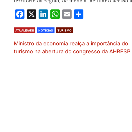
território da região, de modo a facilitar o acesso à
Facebook
X
LinkedIn
WhatsApp
Email
Share
ATUALIDADE
NOTÍCIAS
TURISMO
Ministro da economia realça a importância do
turismo na abertura do congresso da AHRESP