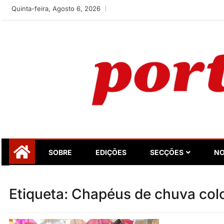
Skip
Quinta-feira, Agosto 6, 2026
to
content
Portugalidade
Uma nova revista para divulgar aquilo que sempre foi nos
SOBRE
EDIÇÕES
SECÇÕES
NO
Etiqueta:
Chapéus de chuva col