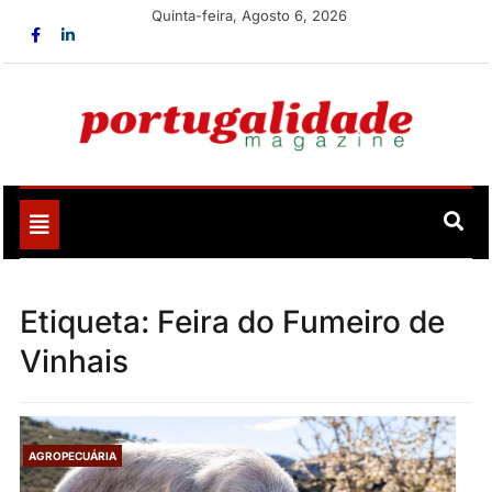
Skip
Quinta-feira, Agosto 6, 2026
to
content
Portugalidade
Uma nova revista para divulgar aquilo que sempre foi
nosso
Toggle
navigation
Etiqueta:
Feira do Fumeiro de
Vinhais
AGROPECUÁRIA