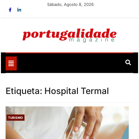
Skip
Sábado, Agosto 8, 2026
to
content
Portugalidade
Uma nova revista para divulgar aquilo que sempre foi
nosso
Toggle
navigation
Etiqueta:
Hospital Termal
TURISMO