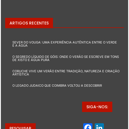
ARTIGOS RECENTES
SEVER DO VOUGA: UMA EXPERIÊNCIA AUTÊNTICA ENTRE O VERDE
E A ÁGUA
O SEGREDO LÍQUIDO DE GÓIS: ONDE O VERÃO SE ESCREVE EM TONS
DE XISTO E ÁGUA PURA
CORUCHE VIVE UM VERÃO ENTRE TRADIÇÃO, NATUREZA E CRIAÇÃO
ARTÍSTICA
O LEGADO JUDAICO QUE COIMBRA VOLTOU A DESCOBRIR
SIGA-NOS:
Facebo
Linke
PESQUISAR