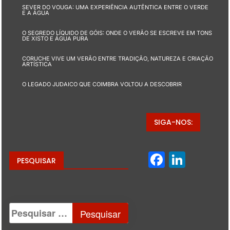
SEVER DO VOUGA: UMA EXPERIÊNCIA AUTÊNTICA ENTRE O VERDE
E A ÁGUA
O SEGREDO LÍQUIDO DE GÓIS: ONDE O VERÃO SE ESCREVE EM TONS
DE XISTO E ÁGUA PURA
CORUCHE VIVE UM VERÃO ENTRE TRADIÇÃO, NATUREZA E CRIAÇÃO
ARTÍSTICA
O LEGADO JUDAICO QUE COIMBRA VOLTOU A DESCOBRIR
SIGA-NOS:
Facebo
Linke
PESQUISAR