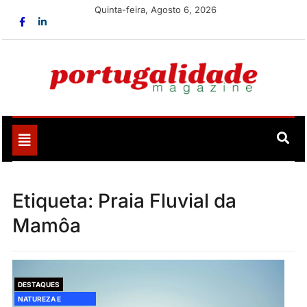
Skip
Quinta-feira, Agosto 6, 2026
to
content
Portugalidade
Uma nova revista para divulgar aquilo que sempre foi
nosso
Toggle
navigation
Etiqueta:
Praia Fluvial da
Mamôa
DESTAQUES
NATUREZA E