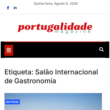
Skip
Quinta-feira, Agosto 6, 2026
to
content
Portugalidade
Uma nova revista para divulgar aquilo que sempre foi
nosso
Toggle
navigation
Etiqueta:
Salão Internacional
de Gastronomia
NOTÍCIAS