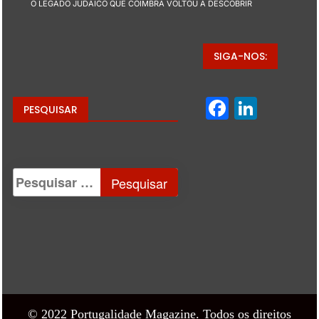
O LEGADO JUDAICO QUE COIMBRA VOLTOU A DESCOBRIR
SIGA-NOS:
Facebo
Linke
PESQUISAR
© 2022 Portugalidade Magazine. Todos os direitos