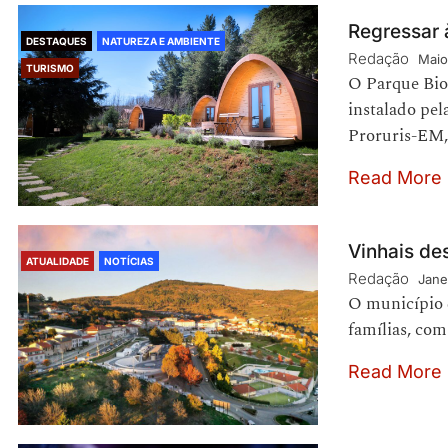
Regressar 
DESTAQUES
NATUREZA E AMBIENTE
Redação
Maio
TURISMO
O Parque Bio
instalado pel
Proruris-EM
Read More
Vinhais des
ATUALIDADE
NOTÍCIAS
Redação
Jane
O município d
famílias, com
Read More