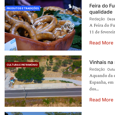
Feira do Fu
PRODUTOS E TRADIÇÕES
qualidade
Redação
Deze
A Feira do Fu
11 de feverei
Read More
Vinhais na
CULTURA E PATRIMÓNIO
Redação
Outu
Aquando da ex
Espanha, em f
dos…
Read More