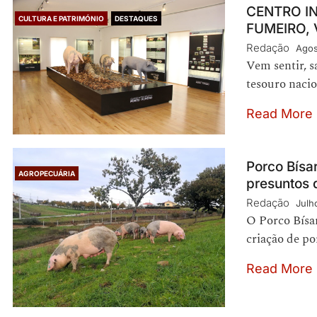
CENTRO I
CULTURA E PATRIMÓNIO
DESTAQUES
FUMEIRO, 
Redação
Agos
Vem sentir, s
tesouro naci
Read More
Porco Bísa
AGROPECUÁRIA
presuntos 
Redação
Julh
O Porco Bísa
criação de po
Read More