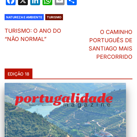
Facebook
X
LinkedIn
WhatsApp
Email
Share
NATUREZA E AMBIENTE
TURISMO
TURISMO: O ANO DO
O CAMINHO
“NÃO NORMAL”
PORTUGUÊS DE
SANTIAGO MAIS
PERCORRIDO
EDIÇÃO 18