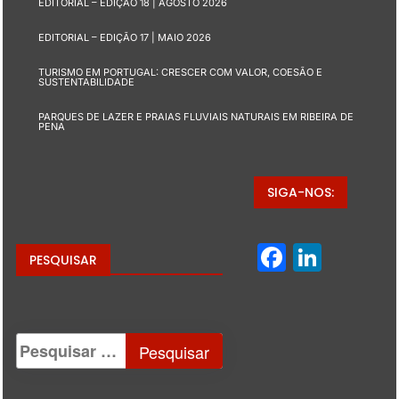
EDITORIAL – EDIÇÃO 18 | AGOSTO 2026
EDITORIAL – EDIÇÃO 17 | MAIO 2026
TURISMO EM PORTUGAL: CRESCER COM VALOR, COESÃO E
SUSTENTABILIDADE
PARQUES DE LAZER E PRAIAS FLUVIAIS NATURAIS EM RIBEIRA DE
PENA
SIGA-NOS:
Facebo
Linke
PESQUISAR