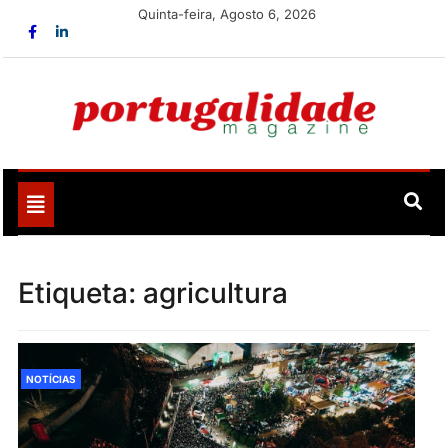
Skip
Quinta-feira, Agosto 6, 2026
to
content
Portugalidade
Uma nova revista para divulgar aquilo que sempre foi
nosso
Toggle
navigation
Etiqueta:
agricultura
NOTÍCIAS