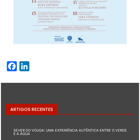
Facebook
LinkedIn
ARTIGOS RECENTES
SEVER DO VOUGA: UMA EXPERIÊNCIA AUTÊNTICA ENTRE O VERDE
E A ÁGUA