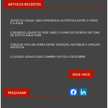
ARTIGOS RECENTES
SEVER DO VOUGA: UMA EXPERIÊNCIA AUTÊNTICA ENTRE O VERDE
E A ÁGUA
O SEGREDO LÍQUIDO DE GÓIS: ONDE O VERÃO SE ESCREVE EM TONS
DE XISTO E ÁGUA PURA
CORUCHE VIVE UM VERÃO ENTRE TRADIÇÃO, NATUREZA E CRIAÇÃO
ARTÍSTICA
O LEGADO JUDAICO QUE COIMBRA VOLTOU A DESCOBRIR
SIGA-NOS:
Facebo
Linke
PESQUISAR