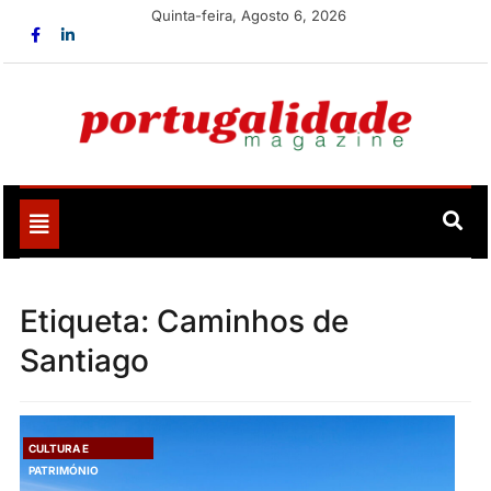
Skip
Quinta-feira, Agosto 6, 2026
to
content
Portugalidade
Uma nova revista para divulgar aquilo que sempre foi
nosso
Toggle
navigation
Etiqueta:
Caminhos de
Santiago
CULTURA E
PATRIMÓNIO