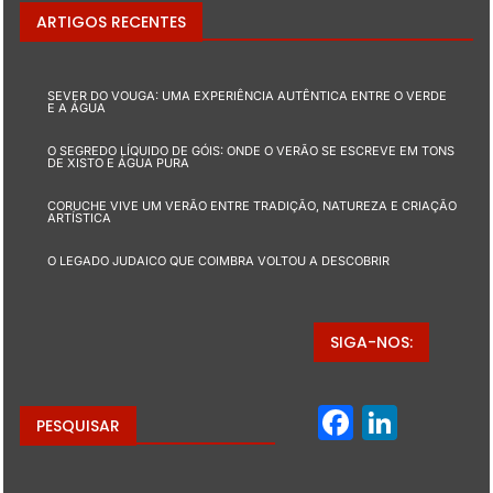
ARTIGOS RECENTES
SEVER DO VOUGA: UMA EXPERIÊNCIA AUTÊNTICA ENTRE O VERDE
E A ÁGUA
O SEGREDO LÍQUIDO DE GÓIS: ONDE O VERÃO SE ESCREVE EM TONS
DE XISTO E ÁGUA PURA
CORUCHE VIVE UM VERÃO ENTRE TRADIÇÃO, NATUREZA E CRIAÇÃO
ARTÍSTICA
O LEGADO JUDAICO QUE COIMBRA VOLTOU A DESCOBRIR
SIGA-NOS:
Facebo
Linke
PESQUISAR