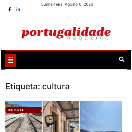
Skip
Quinta-feira, Agosto 6, 2026
to
content
Portugalidade
Uma nova revista para divulgar aquilo que sempre foi
nosso
Toggle
navigation
Etiqueta:
cultura
CULTURA E
PATRIMÓNIO