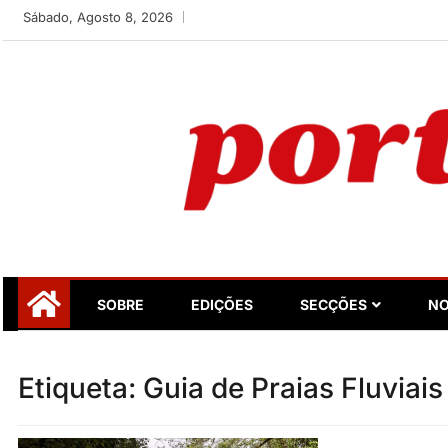
Skip
Sábado, Agosto 8, 2026
to
content
Portugalidade
Uma nova revista para divulgar aquilo que sempre foi nos
SOBRE
EDIÇÕES
SECÇÕES
NO
Etiqueta:
Guia de Praias Fluviais