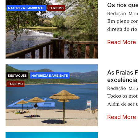
Os rios que
NATUREZA E AMBIENTE
TURISMO
Redação
Maio
Em pleno cor
direita do r
Read More
As Praias 
DESTAQUES
NATUREZA E AMBIENTE
excelência
TURISMO
Redação
Maio
Todos os moti
Além de ser 
Read More