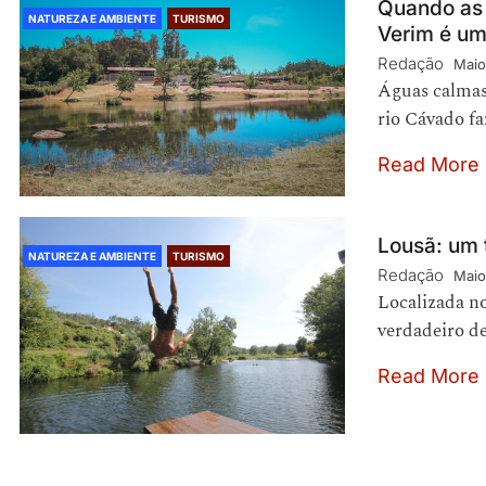
Quando as 
NATUREZA E AMBIENTE
TURISMO
Verim é um
Redação
Maio
Águas calmas
rio Cávado f
Read More
Lousã: um t
NATUREZA E AMBIENTE
TURISMO
Redação
Maio
Localizada no
verdadeiro de
Read More