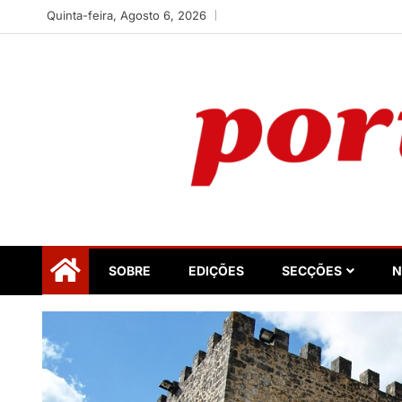
Skip
Quinta-feira, Agosto 6, 2026
to
content
Portugalidade
Uma nova revista para divulgar aquilo que sempre foi 
SOBRE
EDIÇÕES
SECÇÕES
N