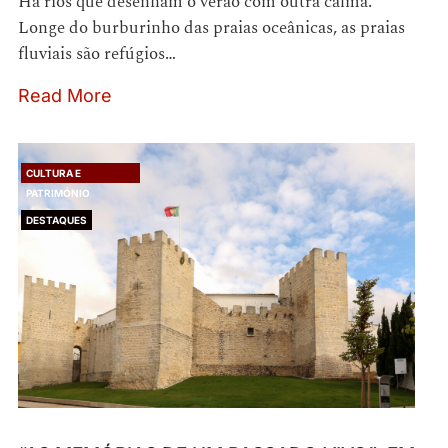
Há rios que desenham o verão com outra calma.
Longe do burburinho das praias oceânicas, as praias
fluviais são refúgios…
Read More
CULTURA E
PATRIMÓNIO
DESTAQUES