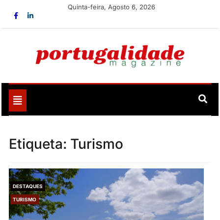
Skip
Quinta-feira, Agosto 6, 2026
to
content
Portugalidade
Uma nova revista para divulgar aquilo que sempre foi
nosso
Toggle
navigation
Etiqueta:
Turismo
DESTAQUES
TURISMO